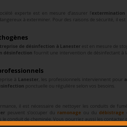
société experte est en mesure d’assurer l’
extermination 
s dangereux à exterminer. Pour des raisons de sécurité, il es
athogènes
treprise de désinfection à Lanester
est en mesure de stop
n désinfection
fournit une intervention de désinfectant à l
professionnels
reprise à
Lanester
, les professionnels interviennent pour
a
ésinfection
ponctuelle ou régulière selon vos besoins.
ormance, il est nécessaire de nettoyer les conduits de fum
ter
peuvent s’occuper du
ramonage
ou du
débistrage
c
s le conduit de cheminée. Vous pourriez aussi les contacter 