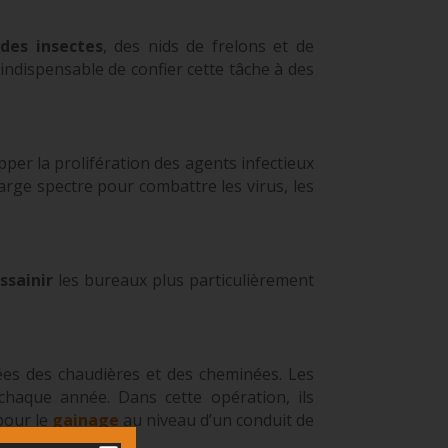
des insectes
, des nids de frelons et de
t indispensable de confier cette tâche à des
per la prolifération des agents infectieux
arge spectre pour combattre les virus, les
ssainir
les bureaux plus particulièrement
ées des chaudières et des cheminées. Les
haque année. Dans cette opération, ils
pour le
gainage
au niveau d’un conduit de