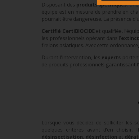
Disposant des
produits spécifiques
, un
équipe est en mesure de prendre en charg
pourrait être dangereuse. La présence d’
Certifié CertiBIOCIDE
et qualifiée, l’équ
les professionnels opérant dans l’
extinct
frelons asiatiques. Avec cette ordonnance
Durant l’intervention, les
experts
portent
de produits professionnels garantissant l
Lorsque vous décidez de solliciter les s
quelques critères avant d’en choisir. 
désinsectisation
,
désinfection
et
dérat