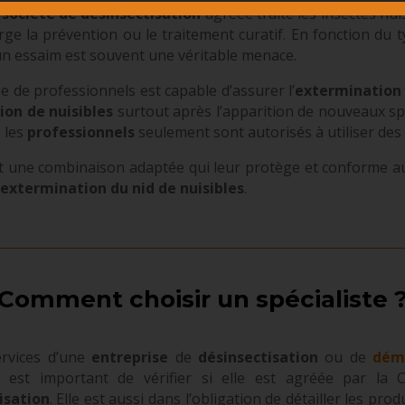
e
société de désinsectisation
agréée traite les insectes nui
e la prévention ou le traitement curatif. En fonction du 
un essaim est souvent une véritable menace.
ipe de professionnels est capable d’assurer l’
extermination 
ion de nuisibles
surtout après l’apparition de nouveaux sp
, les
professionnels
seulement sont autorisés à utiliser des 
 une combinaison adaptée qui leur protège et conforme aux
’
extermination du nid de nuisibles
.
Comment choisir un spécialiste 
ervices d’une
entreprise
de
désinsectisation
ou de
dém
Il est important de vérifier si elle est agréée par la
isation
. Elle est aussi dans l’obligation de détailler les produ