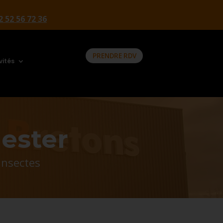
2 52 56 72 36
PRENDRE RDV
vités
nester
insectes