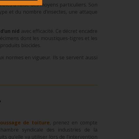
sibles à l’aide des moyens particuliers. Son
type et du nombre d’insectes, une attaque
d’un nid
avec efficacité. Ce décret encadre
écimens dont les moustiques-tigres et les
produits biocides.
 normes en vigueur. Ils se servent aussi
?
oussage de toiture
, prenez en compte
 Chambre syndicale des industries de la
its qu’elle va utiliser lors de l’intervention