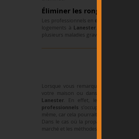
Éliminer les rongeurs
Les professionnels en
désinfection
peuve
logements à
Lanester
. Pouvant présent
plusieurs maladies graves à l’aide de leur
Pourqu
Lorsque vous remarquez la présence d
votre maison ou dans vos bureaux, c
Lanester
. En effet, leur prolifération
professionnels
s’occuper de la
désinfe
même, car cela pourrait être dangereux et
Dans le cas où la propagation des insect
marché et les méthodes naturelles ne suff