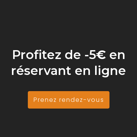
nt intervenir pour l’
extermination des rongeurs
causant 
er des risques et contaminer les réserves alimentaires, le
s puces, de leurs excréments et de leurs morsures.
Profitez de -5
€
en
oi engager une entreprise spécia
réservant en ligne
es
insectes volants ou rampants
dans
ontactez immédiatement des
experts à
 se fait rapidement. Il faut laisser les
Prenez rendez-vous
ction
. N’essayez pas de le traiter vous-
 vos efforts pourraient être sans succès.
es est grave, les produits vendus sur le
isent plus.