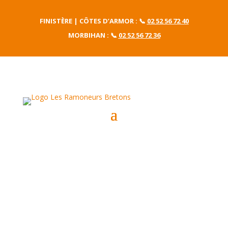
FINISTÈRE | CÔTES D’ARMOR :
📞
02 52 56 72 40
MORBIHAN : 📞
02 52 56 72 36
Gainage et Tubage de Conduits
à Dinan
Les Ramoneurs Bretons effectuent le gainage et le tubage de vos
conduits à Dinan et aux alentours