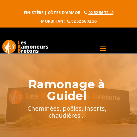
FINISTÈRE | CÔTES D’ARMOR :
📞
02 52 56 72 40
MORBIHAN : 📞
02 52 56 72 36
Ramonage à
Guidel
Cheminées, poêles, inserts,
chaudières...