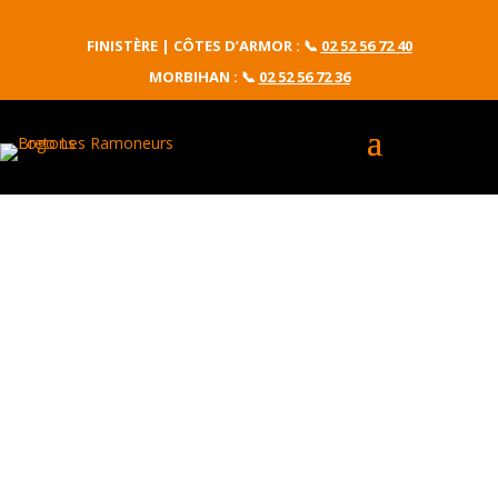
FINISTÈRE | CÔTES D’ARMOR :
📞
02 52 56 72 40
MORBIHAN : 📞
02 52 56 72 36
Ramonage à
Loudéac
Cheminées, poêles, inserts,
chaudières...