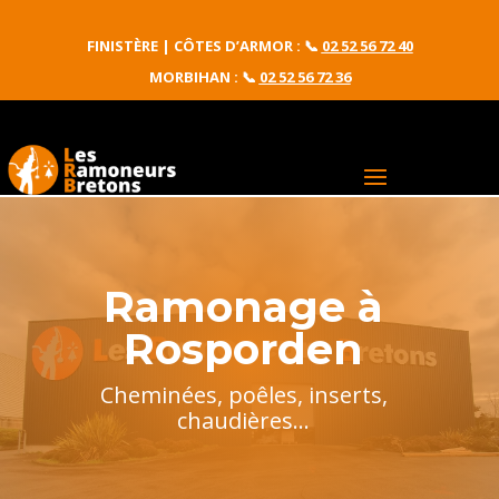
FINISTÈRE | CÔTES D’ARMOR :
📞
02 52 56 72 40
MORBIHAN : 📞
02 52 56 72 36
Ramonage à
Rosporden
Cheminées, poêles, inserts,
chaudières...